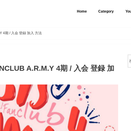
Home
Category
Yo
K-POP
韓国
NY
香港
ベトナム
オーストラリア
BLOG
.M.Y 4期 / 入会 登録 加入 方法
ANCLUB A.R.M.Y 4期 / 入会 登録 加