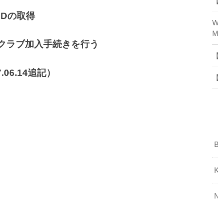
【
IDの取得
W
M
ァンクラブ加入手続きを行う
【
.06.14追記）
【