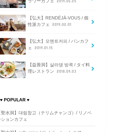
ラワーカフェ
2019.06.25
【弘大】RENDÉJÀ-VOUS / 個
性派カフェ
2019.02.01
【弘大】모멘트커피 / パンカフ
ェ
2019.01.15
【益善洞】살라댕 방콕 / タイ料
理レストラン
2018.09.03
♥ POPULAR ♥
【聖水洞】대림창고（テリムチャンゴ）/ リノベ
ーションカフェ