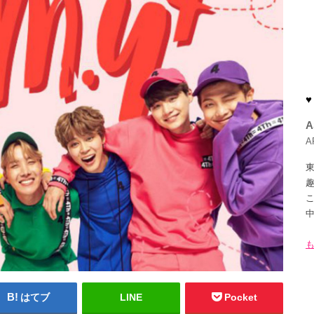
♥
A
A
趣
はてブ
LINE
Pocket